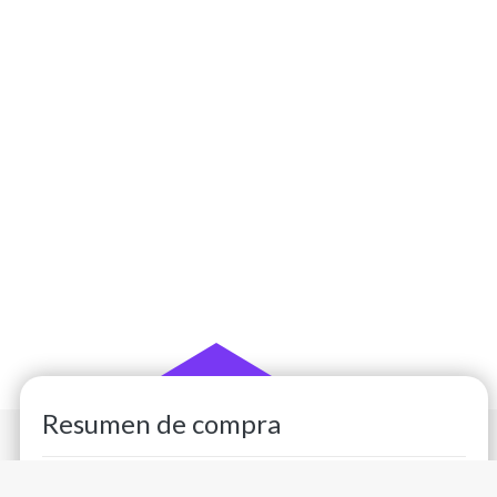
Resumen de compra
Valor plan (
)
$89,000
1 mes