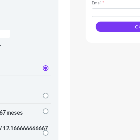
Email
*
C
7
667 meses
 / 12.166666666667