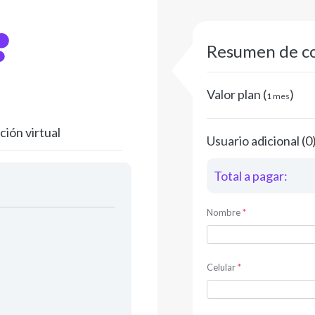
Resumen de c
Valor plan (
)
1 mes
ción virtual
Usuario adicional (0
Total a pagar:
Nombre
*
Celular
*